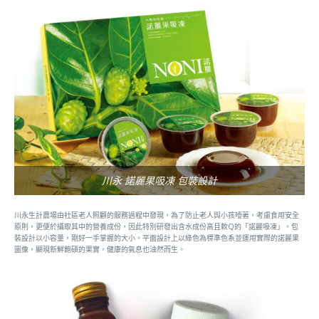
川永 諾麗果吸凍 包裝設計
川永生計農場由社區老人照顧的服務過程中發現，為了防止老人與小孩噎著，考慮食用安全
原則，更便於攝取其中的營養成份，因此特別研發出含水成份高且軟Q的「諾麗吸凍」。包
裝設計以小容量，剛好一手掌握的大小。平面設計上以綠色為標準色系並運用實際的諾麗果
圖像，顯現新鮮飽碩的果實，健康的氣息也油然而生。