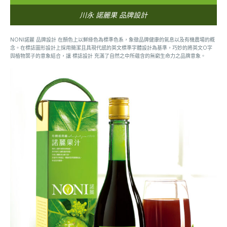
川永 諾麗果 品牌設計
NONI諾麗 品牌設計 在顏色上以鮮綠色為標準色系，象徵品牌健康的氣息以及有機農場的概
念。在標誌圖形設計上採用簡潔且具現代感的英文標準字體設計為基準，巧妙的將英文O字
與植物葉子的意象結合，讓 標誌設計 充滿了自然之中所蘊含的無窮生命力之品牌意象。