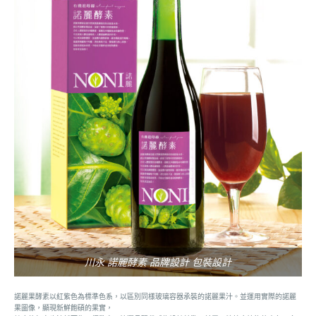
川永 諾麗酵素 品牌設計 包裝設計
諾麗果酵素以紅紫色為標準色系，以區別同樣玻璃容器承裝的諾麗果汁。並運用實際的諾麗
果圖像，顯現新鮮飽碩的果實，