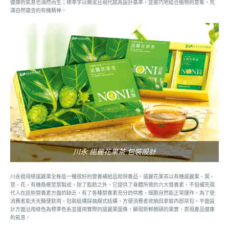
健康的氣息也油然而生；標準字以簡潔且現代感為設計基準，並靈巧地結合植物的意象，充
滿自然蘊含的有機精神。
川永 諾麗花果茶 包裝設計
川永祖母綠諾麗果全株是一種很好的營養補給品和保養品。諾麗花果茶以有機諾麗果、葉、
莖、花、有機桑椹莖葉製成。除了脂肪之外，它提供了身體所需的六大營養素，不但補充現
代人在這些營養素方面的缺乏，有了各種營養素充分的供應，細胞自然能正常運作。為了使
消費者能天天簡便飲用，包裝結構採抽屜式結構，方便消費者收納與拿取內部茶包。平面設
計方面沿用綠色為標準色系並運用實際的諾麗果圖像，顯現新鮮飽碩的果實，表現產品健康
的氣息。