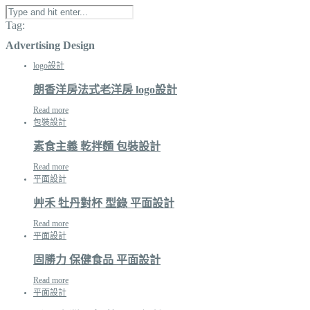
Tag:
Advertising Design
logo設計
朗香洋房法式老洋房 logo設計
Read more
包裝設計
素食主義 乾拌麵 包裝設計
Read more
平面設計
艸禾 牡丹對杯 型錄 平面設計
Read more
平面設計
固勝力 保健食品 平面設計
Read more
平面設計