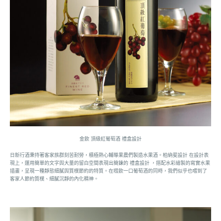
金飲 頂級紅葡萄酒 禮盒設計
日新行酒秉持著客家族群刻苦耐勞，積極熱心輔導果農們製造水果酒。柏納斐設計 在設計表
現上，運用簡單的文字與大量的留白空間表現出簡鍊的 禮盒設計 ，搭配水彩繪製的寫實水果
插畫，呈現一種靜態細膩與質樸節約的特質。在啜飲一口葡萄酒的同時，我們似乎也嚐到了
客家人節約質樸、細膩沉靜的內化精神。