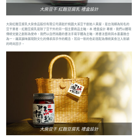
大房豆干 紅麴豆腐乳 禮盒設計
大房紅麴豆腐乳大房食品股份有限公司源起於桃園大溪豆干創始人黃屋，是台灣頗為知名的
豆干業者，紅麴豆腐乳是除了豆干外的另一個主要商品主軸，本 禮盒設計 專案，我們以體現
傳統兌變之創新為使命，我們以自然拙趣的書法手寫字體為主軸，將書法藝術與水墨畫融合
為一，藉其韻味展現對文化的傳承與手作的概念，耳目一新的色彩搭配為傳統美食注入新穎
的時尚因子。
大房豆干 紅麴豆腐乳 禮盒設計