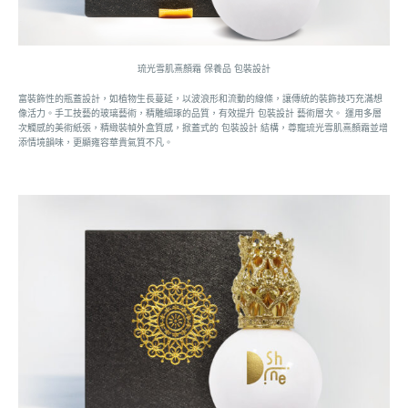
琉光雪肌熹顏霜 保養品 包裝設計
富裝飾性的瓶蓋設計，如植物生長蔓延，以波浪形和流動的線條，讓傳統的裝飾技巧充滿想
像活力。手工技藝的玻璃藝術，精雕細琢的品質，有效提升 包裝設計 藝術層次。 運用多層
次觸感的美術紙張，精緻裝幀外盒質感，掀蓋式的 包裝設計 結構，尊寵琉光雪肌熹顏霜並增
添情境韻味，更顯雍容華貴氣質不凡。