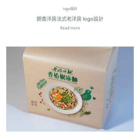
logo設計
朗香洋房法式老洋房 logo設計
Read more