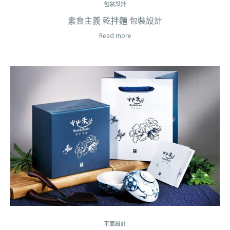
包裝設計
素食主義 乾拌麵 包裝設計
Read more
平面設計