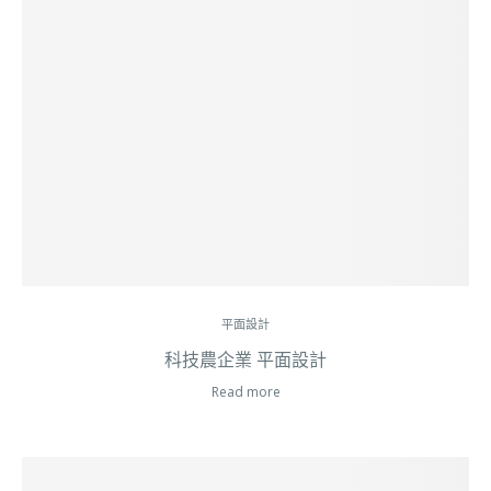
平面設計
科技農企業 平面設計
Read more