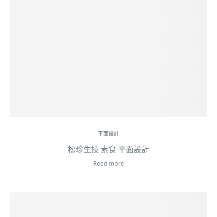
平面設計
松珍生技 素食 平面設計
Read more