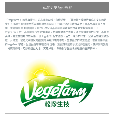
松珍生技 logo設計
『 Vegefarm 』的品牌精神在於為追求卓越，永續經營，『堅持製作讓消費者吃的安心的素
食』。 鑑於不斷追求品質與創新提昇的理念，不斷研發各式素食產品，產品品項多達上百
種，更外銷全球 18個國家，迄今已是全球品項最多最豐富的冷凍素食製造大廠。『
Vegefarm 』在三高風險充斥的 飲食風氣，持續推廣養生素食，減少高排碳量的肉食，不單是
美味，更是愛護地球的美德。 此 logo設計 訴求健康、活力、環保的形象。金黃色的陽光撒落
在一片綠葉，營造光明愉悅的觀感與 美麗環境的聯想。生意盎然的綠葉造型，書寫流暢筆畫
的Vegefarm字體，呈現品牌率真親切的 性格，葉脈如流動的水波延伸至遠方，使綠葉轉變為
一片廣闊綠地，巧妙的造型組合，寓意深遠， 象徵松珍生技永續經營的品牌精神。