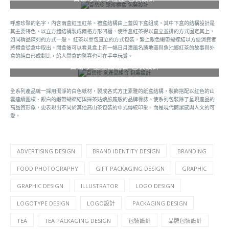
呼應珍聚的名字，內含兩盒紅玉紅茶。禮盒結構由上蓋與下盒組成，其中下盒的結構設計是
其主要特色，以立方體結構製成兩格方形凹槽，使單盒紅茶得以直立並排的方式固定其上，
如同精品陳列的方式一般。 紅茶以單包直立的方式包裝，繫上銀色緞帶蝴蝶結以方便消費者
將禮盒從盒中取出。開盒後可以看見盒上有一幅日月潭風名勝地圖與魚池鄉紅茶的故事與外
盒的純白形成對比，給人開盒的驚喜也可在手中玩賞。
百岳珍 全產品組合 包裝設計
全系列產品統一採用潔淨的白色紙材，製成各式方正素雅的紙盒結構，裝飾搭配以紅色的山
雲連續圖樣、銀白的緞帶蝴蝶結與採茶姑娘臉龐般的品牌標誌。使系列包裝除了呈現產品的
高品質形象，更表現出不同於其他高山茶包裝的中式傳統印象，而是現代簡潔感與人文的可
愛。
ADVERTISING DESIGN
BRAND IDENTITY DESIGN
BRANDING
FOOD PHOTOGRAPHY
GIFT PACKAGING DESIGN
GRAPHIC
GRAPHIC DESIGN
ILLUSTRATOR
LOGO DESIGN
LOGOTYPE DESIGN
LOGO設計
PACKAGING DESIGN
TEA
TEA PACKAGING DESIGN
包裝設計
品牌包裝設計