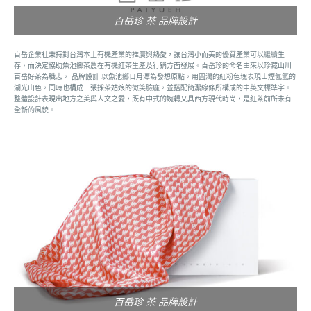
百岳珍 茶 品牌設計
百岳企業社秉持對台灣本土有機產業的推廣與熱愛，讓台灣小而美的優質產業可以繼續生
存，而決定協助魚池鄉茶農在有機紅茶生產及行銷方面發展。百岳珍的命名由來以珍藏山川
百岳好茶為職志， 品牌設計 以魚池鄉日月潭為發想原點，用圓潤的紅粉色塊表現山煙氤氳的
湖光山色，同時也構成一張採茶姑娘的微笑臉龐，並搭配簡潔線條所構成的中英文標準字。
整體設計表現出地方之美與人文之愛，既有中式的婉轉又具西方現代時尚，是紅茶前所未有
全新的風貌。
百岳珍 茶 品牌設計