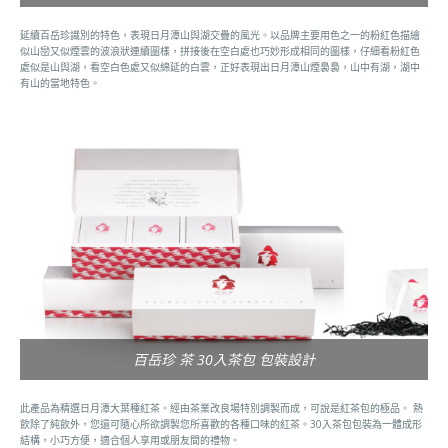
延續百岳珍識別的特色，表現日月潭山與湖交疊的風光。以品牌主要用色之一的粉紅色描繪
似山巒又似煙雲的波浪狀連續圖樣，拼接後在空白處也巧妙形成相同的圖樣，仔細看粉紅色
處似是山與湖，看空白色處又似綿延的白雲，正好表現出日月潭山煙裊裊，山中有湖，湖中
有山的當地特色。
百岳珍 茶 30入茶包 包裝設計
此產品為精選日月潭大葉種紅茶。經由茶業改良場特別調製而成，可說是紅茶包的極品。 熱
飲除了純飲外，您還可隨心所欲調製您所喜歡的各種口味的紅茶。30入茶包包裝為一體成形
結構，小巧方便，適合個人享用或朋友間的禮物。