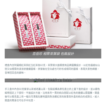
百岳珍 相聚茶葉袋 包裝設計
禮盒內含阿薩姆紅茶與紅玉紅茶各60克，茶葉袋大面積使用品牌圖騰設計，以紅色描繪似山
巒又似煙雲的波浪狀連續圖樣，拼接後在空白處也巧妙形成相同的圖樣，表現天景色綿連，
音律回百岳的韻味。
百岳珍 日月典藏手工盒 包裝設計
手工盒中內含60克紫芽山茶或老叢山茶。包裝結構為單包直立的上蓋下盒的設計，並以銀色
緞帶固定上下部份。平面設計方面，沿用系列一貫的純白搭配以紅色的連續山雲圖騰。開盒
後可以看見盒上有一幅日月潭風名勝地圖與魚池鄉紅茶的故事與外盒的純白形成對比，給人
開盒的驚喜也可在手中玩賞。
百岳珍 聚珍禮盒 包裝設計