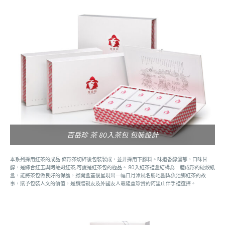
百岳珍 茶 80入茶包 包裝設計
本系列採用紅茶的成品-條形茶切碎後包裝製成，並非採用下腳料。味道香醇濃郁，口味甘
醇，是綜合紅玉與阿薩姆紅茶,可說是紅茶包的極品。 80入紅茶禮盒結構為一體成形的硬殼紙
盒，能將茶包做良好的保護，掀開盒蓋後呈現出一幅日月潭風名勝地圖與魚池鄉紅茶的故
事，賦予包裝人文的價值，是饋贈親友及外國友人最隆重珍貴的阿里山伴手禮選擇。