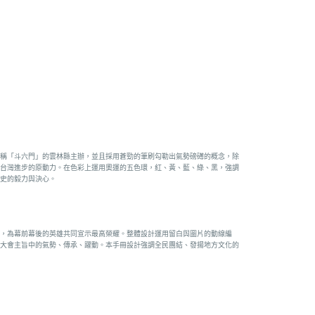
舊稱「斗六門」的雲林縣主辦，並且採用蒼勁的筆刷勾勒出氣勢磅礡的概念，除
台灣進步的原動力。在色彩上運用奧運的五色環，紅、黃、藍、綠、黑，強調
歷史的毅力與決心。
發感，為幕前幕後的英雄共同宣示最高榮耀。整體設計運用留白與圖片的動線編
大會主旨中的氣勢、傳承、躍動。本手冊設計強調全民團結、發揚地方文化的