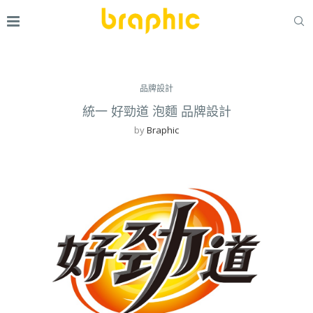
品牌設計
統一 好勁道 泡麵 品牌設計
by
Braphic