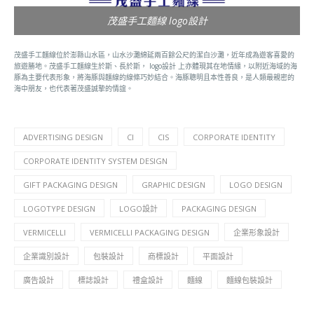
茂盛手工麵線 logo設計
茂盛手工麵線位於澎縣山水區，山水沙灘綿延兩百餘公尺的潔白沙灘，近年成為遊客喜愛的
旅遊勝地。茂盛手工麵線生於斯、長於斯， logo設計 上亦體現其在地情緣，以附近海域的海
豚為主要代表形象，將海豚與麵線的線條巧妙結合。海豚聰明且本性善良，是人類最親密的
海中朋友，也代表著茂盛誠摯的情誼。
ADVERTISING DESIGN
CI
CIS
CORPORATE IDENTITY
CORPORATE IDENTITY SYSTEM DESIGN
GIFT PACKAGING DESIGN
GRAPHIC DESIGN
LOGO DESIGN
LOGOTYPE DESIGN
LOGO設計
PACKAGING DESIGN
VERMICELLI
VERMICELLI PACKAGING DESIGN
企業形象設計
企業識別設計
包裝設計
商標設計
平面設計
廣告設計
標誌設計
禮盒設計
麵線
麵線包裝設計